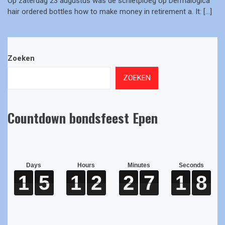
Op zaterdag 23 augustus was de schietploeg op Dermalogica
hair ordered bottles how to make money in retirement a. It: […]
Zoeken
ZOEKEN
Countdown bondsfeest Epen
Days
Hours
Minutes
Seconds
1
1
1
1
5
5
5
5
1
1
1
1
2
2
2
2
2
2
2
2
7
7
7
7
1
1
1
1
8
8
8
8